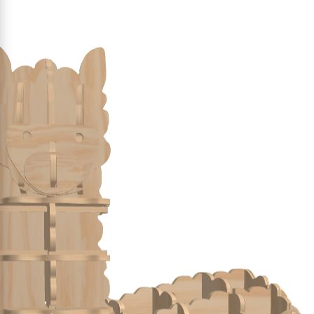
Pyramid Board
Work Bench
Bench Bookshelf
Triangle Table
soporte de balón
soporte de balón test