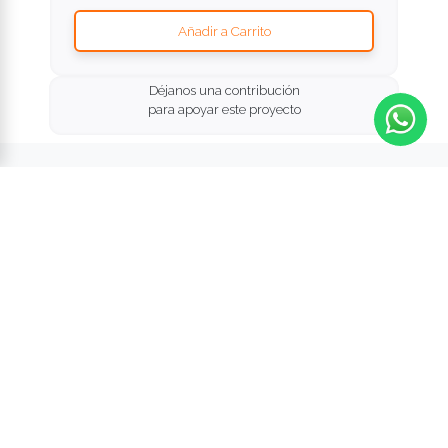
Añadir a Carrito
Déjanos una contribución
para apoyar este proyecto
Déjanos un comentario
Ayúdanos a mejorar la experiencia de
personalizar un mueble.
¡Tu opinión será muy importante para
nosotros!