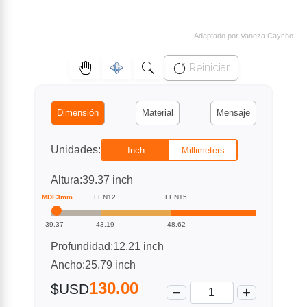
Adaptado por Vaneza Caycho
Reiniciar
Dimensión
Material
Mensaje
Unidades:
Inch
Millimeters
Altura:
39.37 inch
MDF3mm
FEN12
FEN15
39.37
43.19
48.62
Profundidad:
12.21 inch
Ancho:
25.79 inch
130.00
$USD