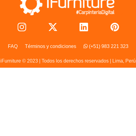
FAQ
Términos y condiciones
(+51) 983 221 323
iFurniture © 2023 | Todos los derechos reservados | Lima, Perú